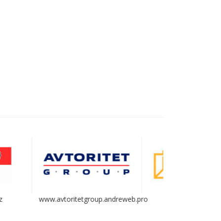
group.andreweb.pro
www.di.uz
www.markf