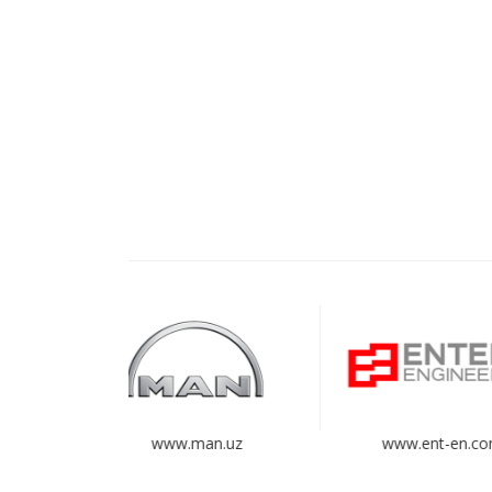
man.uz
www.ent-en.com
www.he