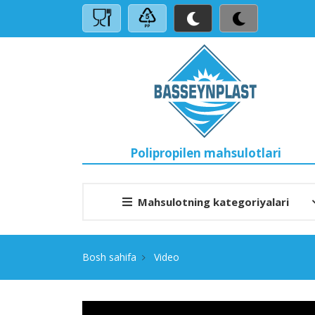
Polipropilen mahsulotlari
Mahsulotning kategoriyalari
Bosh sahifa
Video