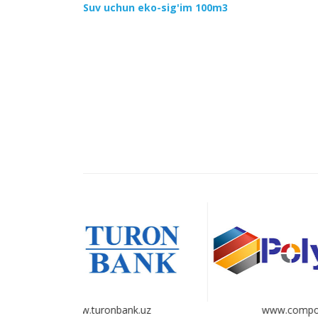
Suv uchun eko-sig'im 100m3
ank.uz
www.compound.uz