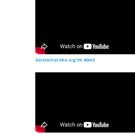
Gorizontal eko-sig'im 40m3