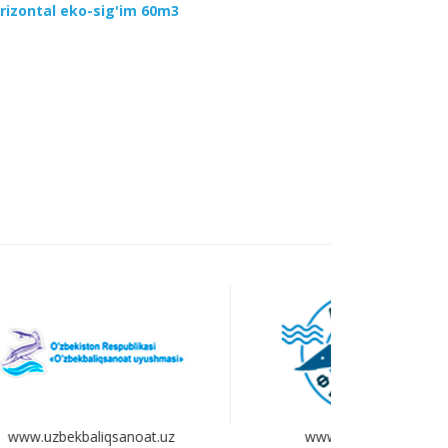
rizontal eko-sig'im 60m3
www.aquafarmer.ru
www.