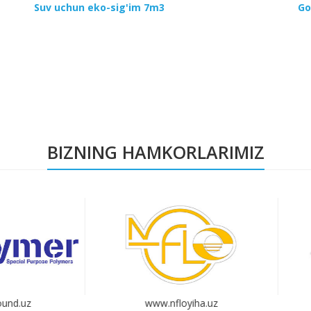
Suv uchun eko-sig'im 7m3
Go
BIZNING HAMKORLARIMIZ
www.nfloyiha.uz
www.uzbekbaliqsanoat.uz