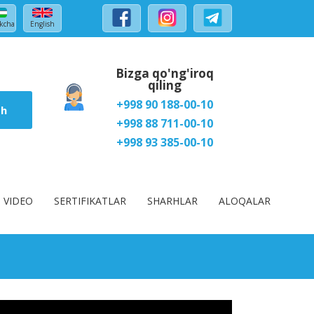
kcha
English
Bizga qo'ng'iroq
qiling
+998 90 188-00-10
sh
+998 88 711-00-10
+998 93 385-00-10
VIDEO
SERTIFIKATLAR
SHARHLAR
ALOQALAR