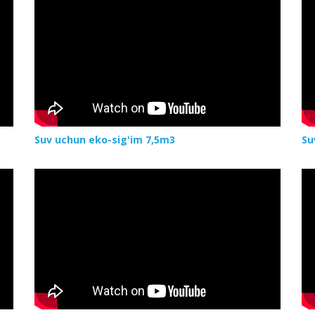
Suv uchun eko-sig'im 7,5m3
Su