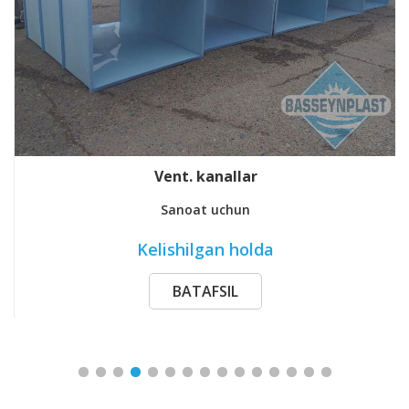
Eko-sig’im 3m3
Tekstil uchun
42 500 000 so'm / dona
BATAFSIL