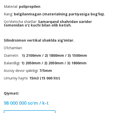
Material:
polipropilen
Rang:
belgilanmagan (materialning partiyasiga bog’liq).
Qo’shimcha shartlar:
Samarqand shahridan xaridor
tomonidan o’z kuchi bilan olib ketish.
Silindrsimon vertikal shaklda sig’imlar.
O’lchamlari:
Diametri:
1)
2100mm / 2) 1800mm / 3) 1500mm
Balandligi:
1)
2050mm / 2) 2050mm / 3) 1800mm
Asosiy devor qalinligi:
7/5mm
Umumiy hajmi:
15m3 (15 000 litr)
Qiymati:
98 000 000 so'm / k-t