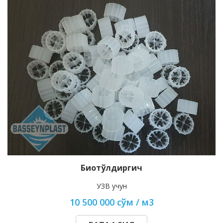
Биотўлдиргич
УЗВ учун
10 500 000 сўм / м3