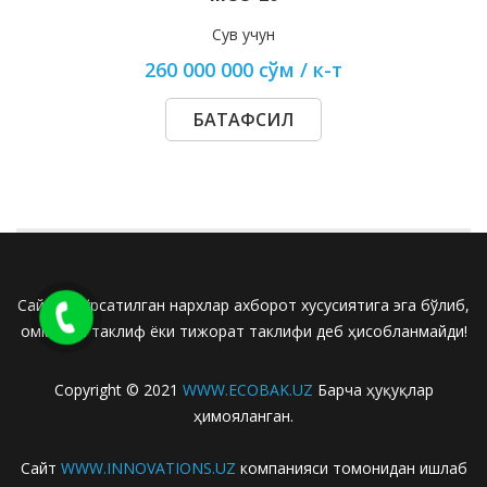
Сув учун
260 000 000 сўм / к-т
БАТАФСИЛ
Сайтда кўрсатилган нархлар ахборот хусусиятига эга бўлиб,
оммавий таклиф ёки тижорат таклифи деб ҳисобланмайди!
Copyright © 2021
WWW.ECOBAK.UZ
Барча ҳуқуқлар
ҳимояланган.
Сайт
WWW.INNOVATIONS.UZ
компанияси томонидан ишлаб