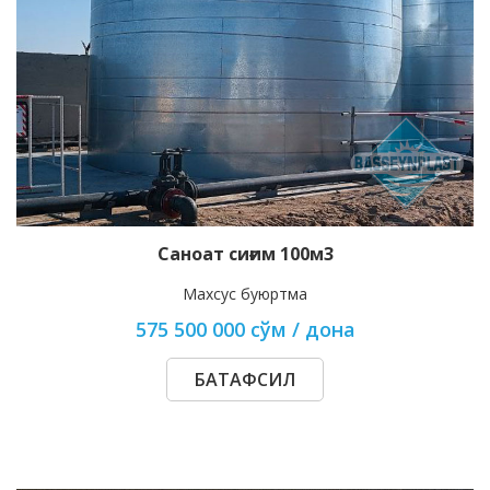
Саноат сиғим 100м3
Махсус буюртма
575 500 000 сўм / дона
БАТАФСИЛ