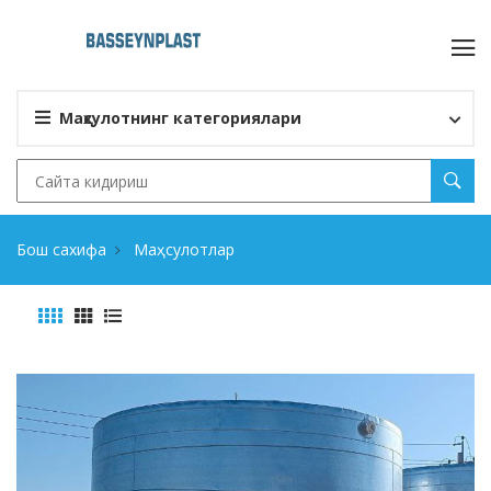
Маҳсулотнинг категориялари
Бош сахифа
Маҳсулотлар