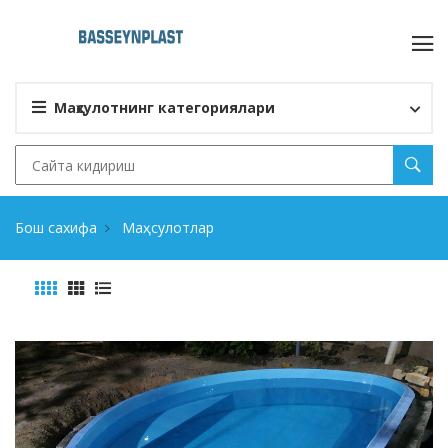
Маҳсулотнинг категориялари
Бош сахифа
Маҳсулотлар