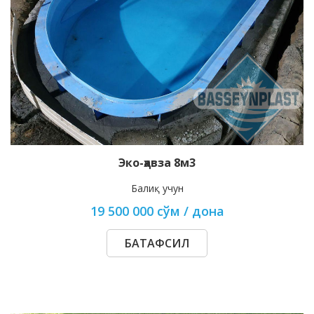
Эко-ҳавза 8м3
Балиқ учун
19 500 000 сўм / дона
БАТАФСИЛ