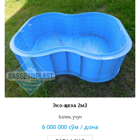
Эко-ҳавза 2м3
Балиқ учун
6 000 000 сўм / дона