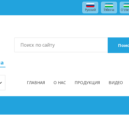
Русский
Ўзбекча
O'zbe
Пои
на
ГЛАВНАЯ
О НАС
ПРОДУКЦИЯ
ВИДЕО