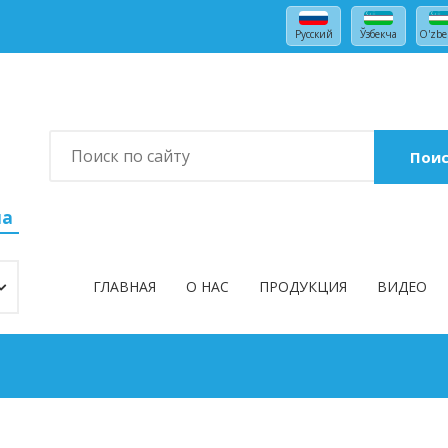
Русский
Ўзбекча
O'zbe
Пои
на
ГЛАВНАЯ
О НАС
ПРОДУКЦИЯ
ВИДЕО