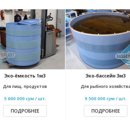
м3
Эко-бассейн 3м3
Ре
тов
Для рыбного хозяйства
Пр
шт.
9 500 000 сум / шт.
Усл
ПОДРОБНЕЕ