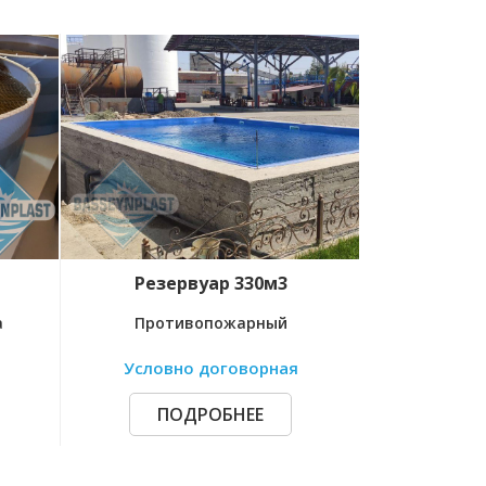
зервуар 330м3
Хим. ванна 2,5м3
отивопожарный
Для гальваники
овно договорная
18 200 000 сум / шт.
ПОДРОБНЕЕ
ПОДРОБНЕЕ