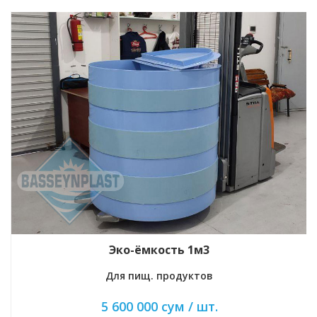
Эко-ёмкость 1м3
Для пищ. продуктов
Д
5 600 000 сум / шт.
9