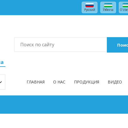
Русский
Ўзбекча
O'zbe
Пои
на
ГЛАВНАЯ
О НАС
ПРОДУКЦИЯ
ВИДЕО