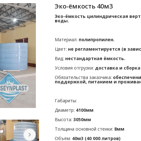
Эко-ёмкость 40м3
Эко-ёмкость цилиндрическая верт
воды.
Материал:
полипропилен.
Цвет:
не регламентируется (в зави
Вид:
нестандартная ёмкость.
Условия отгрузки:
доставка и сборка
Обязательства заказчика:
обеспечени
поддержкой, питанием и проживан
Габариты:
Диаметр:
4100мм
Высота:
3050мм
Толщина основной стенки:
8мм
Объём:
40м3 (40 000 литров)